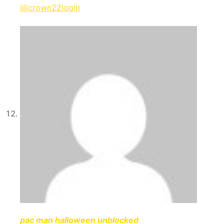
jilicrown22login
pac man halloween unblocked