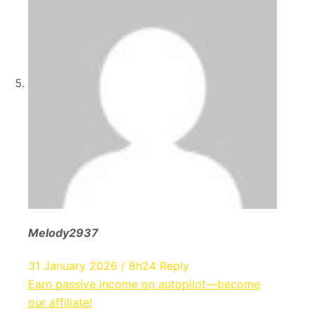
Melody2937
31 January 2026 / 8h24
Reply
Earn passive income on autopilot—become
our affiliate!