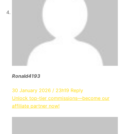
Ronald4193
30 January 2026 / 23h19
Reply
Unlock top-tier commissions—become our
affiliate partner now!