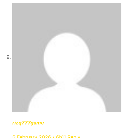
rizq777game
6 February 2026 / 6h11
Reply